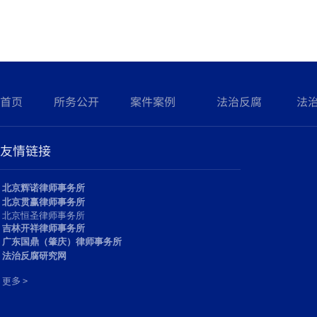
2020涉高空抛物坠物5大民事纠纷
典型案例！
行政诉讼：一例因投诉举报从事中
医治疗，遭到行政处罚的案例分析
北方网：法学专家齐聚天大共议绿
色民法典的理念与实践
首页
所务公开
案件案例
法治反腐
法
友情链接
北京辉诺律师事务所
北京贯赢律师事务所
北京恒圣律师事务所
吉林开祥律师事务所
广东国鼎（肇庆）律师事务所
法治反腐研究网
多 >
更