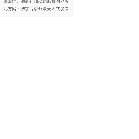
北方网：法学专家齐聚天大共议绿
色民法典的理念与实践
著名法学家应松年：大部分乡镇街
道不宜赋予行政处罚权
袁曙宏：坚持党对全面依法治国的
领导
何某强奸案
三清山“巨蟒峰”损毁案维持原判
2020涉高空抛物坠物5大民事纠纷
典型案例！
行政诉讼：一例因投诉举报从事中
医治疗，遭到行政处罚的案例分析
北方网：法学专家齐聚天大共议绿
色民法典的理念与实践
著名法学家应松年：大部分乡镇街
道不宜赋予行政处罚权
袁曙宏：坚持党对全面依法治国的
领导
何某强奸案
三清山“巨蟒峰”损毁案维持原判