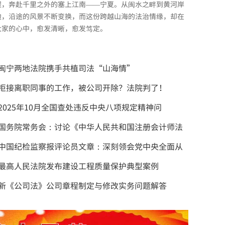
程，奔赴千里之外的塞上江南——宁夏。从闽水之畔到黄河岸
边，沿途的风景不断变换，而这份跨越山海的法治情缘，却在
大家的心中，愈发清晰，愈发笃定。
闽宁两地法院携手共植司法“山海情”
拒接离职同事的工作，被公司开除？法院判了！
2025年10月全国查处违反中央八项规定精神问
国务院常务会：讨论《中华人民共和国注册会计师法
中国纪检监察报评论员文章：深刻领会党中央全面从
最高人民法院发布建设工程质量保护典型案例
新《公司法》公司章程制定与修改实务问题解答
陕西省西安市中级人民法院院长赵雷：为“一带一路
5名司法行政领域代表与中外记者交流——“让人民