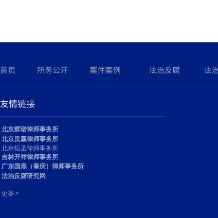
何某强奸案
三清山“巨蟒峰”损毁案维持原判
2020涉高空抛物坠物5大民事纠纷
典型案例！
行政诉讼：一例因投诉举报从事中
医治疗，遭到行政处罚的案例分析
首页
所务公开
案件案例
法治反腐
法
北方网：法学专家齐聚天大共议绿
色民法典的理念与实践
友情链接
北京辉诺律师事务所
北京贯赢律师事务所
北京恒圣律师事务所
吉林开祥律师事务所
广东国鼎（肇庆）律师事务所
法治反腐研究网
多 >
更