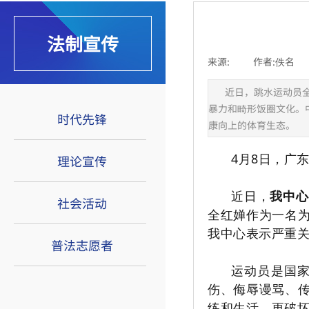
法制宣传
来源:
|
作者:
佚名
|
近日，跳水运动员
暴力和畸形饭圈文化。
时代先锋
康向上的体育生态。
4月8日，广
理论宣传
近日，
我中心
社会活动
全红婵作为一名
我中心表示严重
普法志愿者
运动员是国
伤、侮辱谩骂、
练和生活，更破