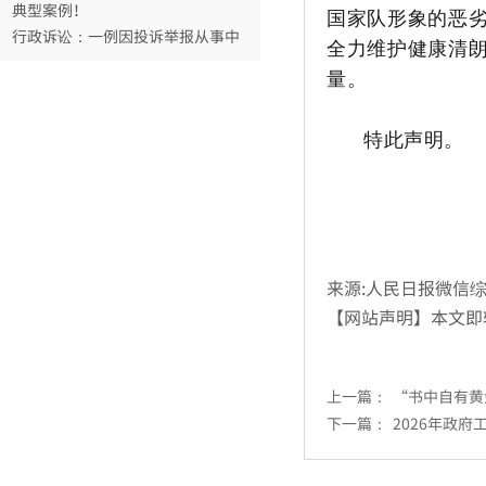
典型案例！
国家队形象的恶
行政诉讼：一例因投诉举报从事中
全力维护健康清
医治疗，遭到行政处罚的案例分析
北方网：法学专家齐聚天大共议绿
量。
色民法典的理念与实践
著名法学家应松年：大部分乡镇街
特此声明。
道不宜赋予行政处罚权
袁曙宏：坚持党对全面依法治国的
领导
何某强奸案
三清山“巨蟒峰”损毁案维持原判
2020涉高空抛物坠物5大民事纠纷
典型案例！
来源:人民日报微信
行政诉讼：一例因投诉举报从事中
【网站声明】本文即
医治疗，遭到行政处罚的案例分析
北方网：法学专家齐聚天大共议绿
色民法典的理念与实践
上一篇：
“书中自有黄
著名法学家应松年：大部分乡镇街
下一篇：
2026年政
道不宜赋予行政处罚权
袁曙宏：坚持党对全面依法治国的
领导