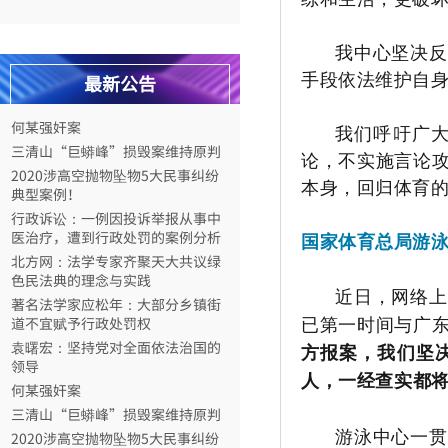
著名法学家应松年：大部分乡镇街
我中心坚决反
道不宜赋予行政处罚权
袁曙宏：坚持党对全面依法治国的
手段依法维护自
最新公告
领导
何某强奸案
我们呼吁广
三清山“巨蟒峰”损毁案维持原判
论，不实施言论
2020涉高空抛物坠物5大民事纠纷
典型案例！
本身，回归体育
行政诉讼：一例因投诉举报从事中
医治疗，遭到行政处罚的案例分析
国家体育总局游
北方网：法学专家齐聚天大共议绿
色民法典的理念与实践
近日，网络上
著名法学家应松年：大部分乡镇街
道不宜赋予行政处罚权
已第一时间与广
袁曙宏：坚持党对全面依法治国的
方报案，我们坚
领导
人，一经查实都
何某强奸案
三清山“巨蟒峰”损毁案维持原判
2020涉高空抛物坠物5大民事纠纷
游泳中心一贯