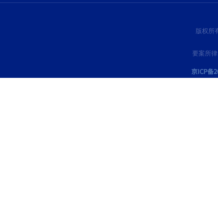
公 告
关于全国法治与廉政文化教育中心
对于中心工作证的声明
版权所
关于撤消广东省法制要案研究室的
通知
法制要案研究所关于撤销驻成都联
要案所律
络处的公告
京ICP备20
关于法制要案研究所未面向社会招
聘人员的公告
公 告
公 告
关于全国法治与廉政文化教育中心
对于中心工作证的声明
关于撤消广东省法制要案研究室的
通知