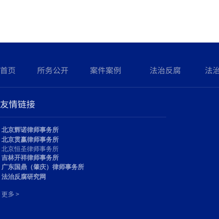
公 告
关于全国法治与廉政文化教育中心
对于中心工作证的声明
关于撤消广东省法制要案研究室的
通知
法制要案研究所关于撤销驻成都联
络处的公告
首页
所务公开
案件案例
法治反腐
法
关于法制要案研究所未面向社会招
聘人员的公告
公 告
友情链接
公 告
关于全国法治与廉政文化教育中心
北京辉诺律师事务所
对于中心工作证的声明
北京贯赢律师事务所
关于撤消广东省法制要案研究室的
北京恒圣律师事务所
通知
吉林开祥律师事务所
法制要案研究所关于撤销驻成都联
广东国鼎（肇庆）律师事务所
络处的公告
法治反腐研究网
关于法制要案研究所未面向社会招
多 >
更
聘人员的公告
公 告