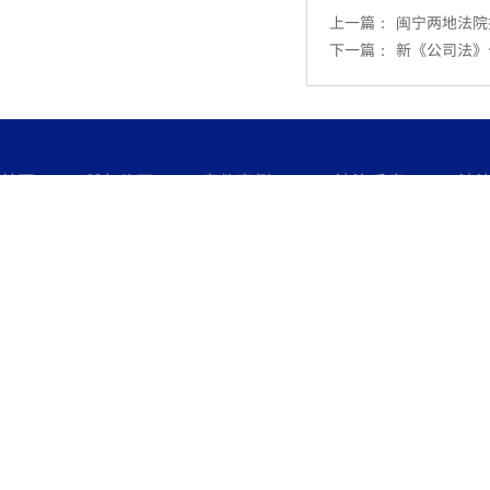
上一篇：
闽宁两地法院
下一篇：
新《公司法》
首页
所务公开
案件案例
法治反腐
法
友情链接
北京辉诺律师事务所
北京贯赢律师事务所
北京恒圣律师事务所
吉林开祥律师事务所
广东国鼎（肇庆）律师事务所
法治反腐研究网
多 >
更