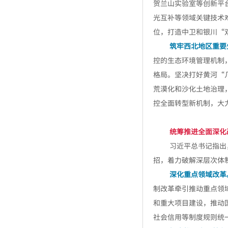
领导
贺兰山实验室等创新平
何某强奸案
光互补等领域关键技术
三清山“巨蟒峰”损毁案维持原判
位，打造中卫和银川“
2020涉高空抛物坠物5大民事纠纷
筑牢西北地区重要
典型案例！
行政诉讼：一例因投诉举报从事中
控的生态环境管理机制
医治疗，遭到行政处罚的案例分析
格局。坚决打好黄河“
北方网：法学专家齐聚天大共议绿
荒漠化和沙化土地治理
色民法典的理念与实践
控全面转型新机制，大
著名法学家应松年：大部分乡镇街
道不宜赋予行政处罚权
袁曙宏：坚持党对全面依法治国的
统筹推进全面深化
领导
习近平总书记指出
何某强奸案
三清山“巨蟒峰”损毁案维持原判
招，着力破解深层次体
2020涉高空抛物坠物5大民事纠纷
深化重点领域改革
典型案例！
制改革牵引推动重点领
行政诉讼：一例因投诉举报从事中
和重大项目建设，推动
医治疗，遭到行政处罚的案例分析
北方网：法学专家齐聚天大共议绿
社会信用等制度规则统
色民法典的理念与实践