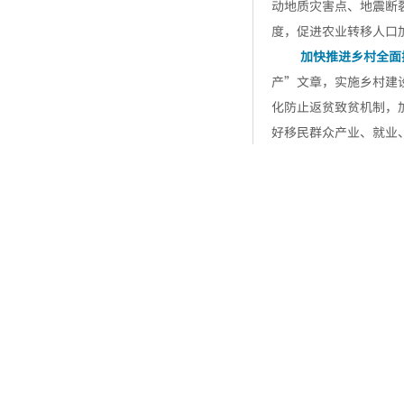
动地质灾害点、地震断
度，促进农业转移人口
加快推进乡村全面
产”文章，实施乡村建
化防止返贫致贫机制，
好移民群众产业、就业
统筹推进民族团结
习近平总书记要求
系，有形有感有效加快
持续增进民生福祉
保、住房和“一老一小
措施，深入推进安全生
全面促进民族团结
族共有精神家园，教育
享、共事共乐和迁徙流