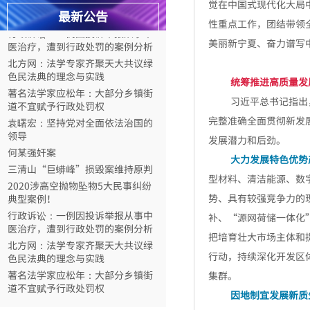
觉在中国式现代化大局
典型案例！
最新公告
性重点工作，团结带领
行政诉讼：一例因投诉举报从事中
医治疗，遭到行政处罚的案例分析
美丽新宁夏、奋力谱写
北方网：法学专家齐聚天大共议绿
色民法典的理念与实践
统筹推进高质量发
著名法学家应松年：大部分乡镇街
道不宜赋予行政处罚权
习近平总书记指出
袁曙宏：坚持党对全面依法治国的
完整准确全面贯彻新发
领导
发展潜力和后劲。
何某强奸案
大力发展特色优势
三清山“巨蟒峰”损毁案维持原判
型材料、清洁能源、数
2020涉高空抛物坠物5大民事纠纷
典型案例！
势、具有较强竞争力的
行政诉讼：一例因投诉举报从事中
补、“源网荷储一体化
医治疗，遭到行政处罚的案例分析
把培育壮大市场主体和
北方网：法学专家齐聚天大共议绿
色民法典的理念与实践
行动，持续深化开发区
著名法学家应松年：大部分乡镇街
集群。
道不宜赋予行政处罚权
因地制宜发展新质
袁曙宏：坚持党对全面依法治国的