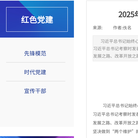
20
红色党建
来源:
|
作者:
佚名
|
习近平总书记始终心
习近平总书记考察时发
先锋模范
发展之路、改革开放之
时代党建
宣传干部
著名法学家应松年：大部分乡镇街
道不宜赋予行政处罚权
习近平总书记始终
袁曙宏：坚持党对全面依法治国的
习近平总书记考察时发
领导
何某强奸案
发展之路、改革开放之
三清山“巨蟒峰”损毁案维持原判
坚决做到“两个维护”
2020涉高空抛物坠物5大民事纠纷