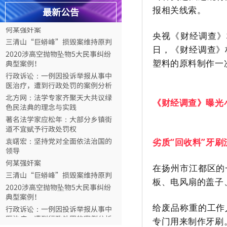
袁曙宏：坚持党对全面依法治国的
报相关线索。
最新公告
领导
何某强奸案
央视《财经调查》
三清山“巨蟒峰”损毁案维持原判
日，《财经调查》
2020涉高空抛物坠物5大民事纠纷
典型案例！
塑料的原料制作一
行政诉讼：一例因投诉举报从事中
医治疗，遭到行政处罚的案例分析
北方网：法学专家齐聚天大共议绿
《财经调查》曝光
色民法典的理念与实践
著名法学家应松年：大部分乡镇街
道不宜赋予行政处罚权
袁曙宏：坚持党对全面依法治国的
劣质“回收料”牙刷
领导
何某强奸案
在扬州市江都区的
三清山“巨蟒峰”损毁案维持原判
板、电风扇的盖子
2020涉高空抛物坠物5大民事纠纷
典型案例！
行政诉讼：一例因投诉举报从事中
给废品称重的工作
医治疗，遭到行政处罚的案例分析
专门用来制作牙刷
北方网：法学专家齐聚天大共议绿