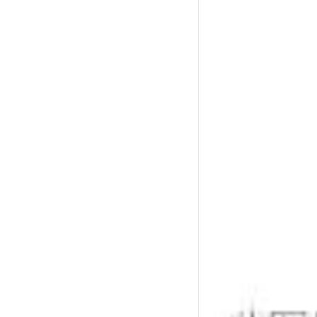
色民法典的理念与实践
著名法学家应松年：大部分乡镇街
道不宜赋予行政处罚权
袁曙宏：坚持党对全面依法治国的
领导
何某强奸案
三清山“巨蟒峰”损毁案维持原判
2020涉高空抛物坠物5大民事纠纷
典型案例！
行政诉讼：一例因投诉举报从事中
医治疗，遭到行政处罚的案例分析
北方网：法学专家齐聚天大共议绿
色民法典的理念与实践
著名法学家应松年：大部分乡镇街
道不宜赋予行政处罚权
袁曙宏：坚持党对全面依法治国的
领导
何某强奸案
三清山“巨蟒峰”损毁案维持原判
2020涉高空抛物坠物5大民事纠纷