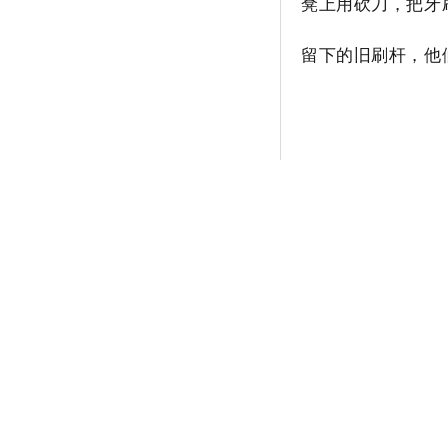
凳上用砍刀，把牙
留下的旧刷杆，他